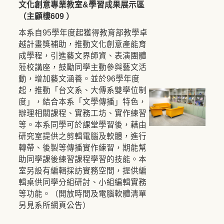
文化創意專業教室&學習成果展示區
（主顧樓609 ）
本系自95學年度起獲得教育部教學卓
越計畫獎補助，推動文化創意產能育
成學程，引進藝文界師資、表演團體
蒞校講座，鼓勵同學主動參與藝文活
動，增加藝文涵養。並於96學年度
起，推動「台文系、大傳系雙學位制
度」，結合本系「文學傳播」特色，
辦理相關課程、實務工坊、實作練習
等。本系同學可於課堂學習後，藉由
研究室提供之剪輯電腦及軟體，進行
轉帶、後製等傳播實作練習，期能幫
助同學課後練習課程學習的技能。本
室另設有編輯採訪實務空間，提供編
輯桌供同學分組研討、小組編輯實務
等功能。（開放時間及電腦軟體清單
另見系所網頁公告）